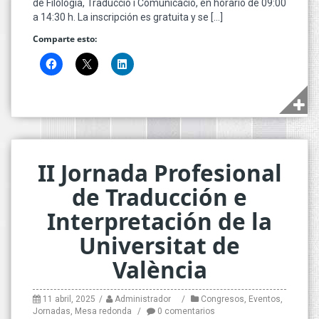
de Filologia, Traducció i Comunicació, en horario de 09:00
a 14:30 h. La inscripción es gratuita y se […]
Comparte esto:
II Jornada Profesional
de Traducción e
Interpretación de la
Universitat de
València
11 abril, 2025
Administrador
Congresos
,
Eventos
,
Jornadas
,
Mesa redonda
0 comentarios