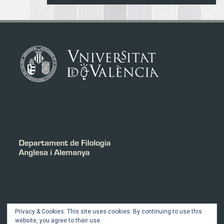
INTRANET
Privacy & Cookies: This site uses cookies. By continuing to use this
website, you agree to their use.