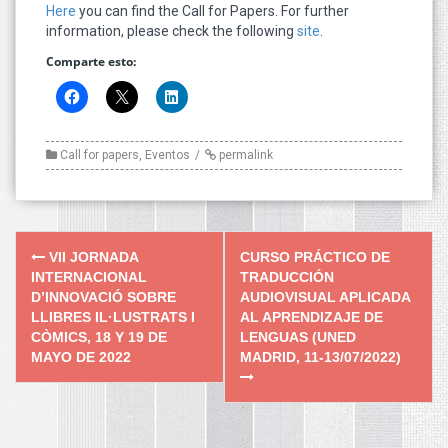
Here
you can find the Call for Papers. For further
information, please check the following
site
.
Comparte esto:
Call for papers
,
Eventos
permalink
Post
VII JORNADA
CURSO PRÁCTICO DE
navigation
INTERNACIONAL
TRADUCCIÓN
D’INNOVACIÓ SOBRE
AUDIOVISUAL APLICADA
LLIBRES IL·LUSTRATS I
AL APRENDIZAJE DE
CÒMICS, 18 Y 19 DE
LENGUAS (UNED
MAYO DE 2022
MADRID, 11-13/07/2022)