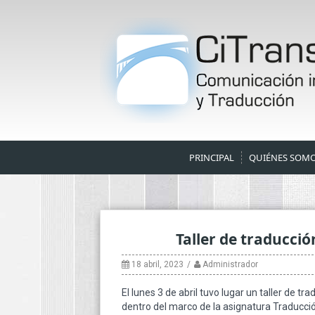
Skip
to
content
PRINCIPAL
QUIÉNES SOM
Taller de traducció
18 abril, 2023
Administrador
El lunes 3 de abril tuvo lugar un taller de t
dentro del marco de la asignatura Traducci