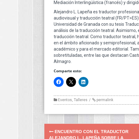
Mediación Interlingüística (francés) y dirigi
Alejandro L. Lapeña es traductor profesional
audiovisual y traducción teatral (FR/PT>ES) 
Universidad de Granada con su tesis Traduc
análisis de la traducción teatral. Asimismo, 
traducción teatral. Como traductor teatral,
en el ámbito aficionado y semiprofesional,
académico y para el mercado editorial. Tam
sobretituladas, entre las que destacan Castro
Almagro.
Comparte esto:
Eventos
,
Talleres
permalink
Post
ENCUENTRO CON EL TRADUCTOR
ALEJANDRO L. LAPEÑA SOBRE LA