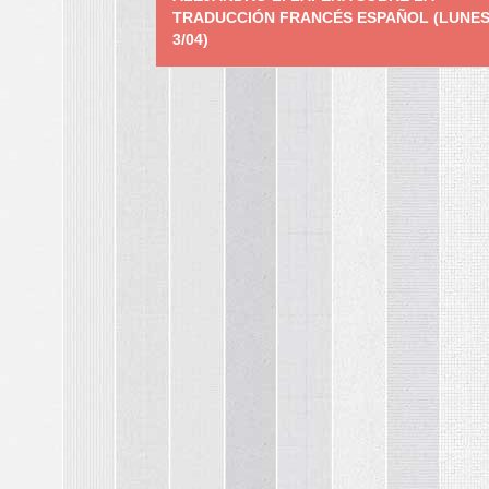
navigation
TRADUCCIÓN FRANCÉS ESPAÑOL (LUNE
3/04)