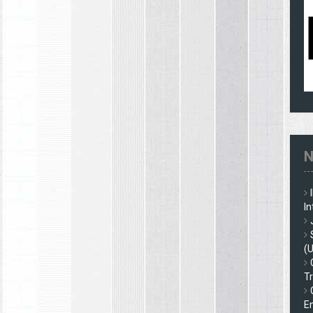
N
In
(
Tr
En