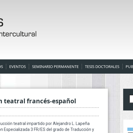
OS
EVENTOS
SEMINARIO PERMANENTE
TESIS DOCTORALES
PUB
B
n teatral francés-español
raducción teatral impartido por Alejandro L. Lapeña
ón Especializada 3 FR/ES del grado de Traducción y