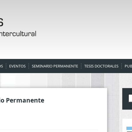
OS
EVENTOS
SEMINARIO PERMANENTE
TESIS DOCTORALES
PUB
B
io Permanente