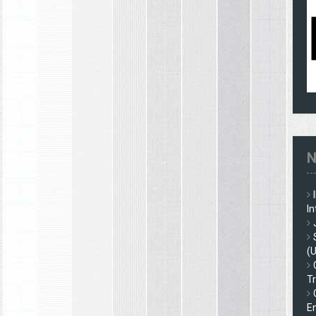
N
In
(
Tr
En