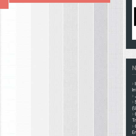
N
In
(
Tr
En