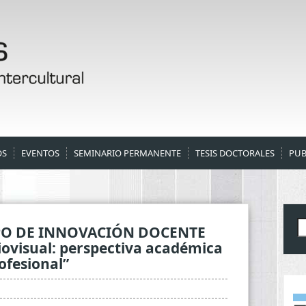
OS
EVENTOS
SEMINARIO PERMANENTE
TESIS DOCTORALES
PUB
B
PO DE INNOVACIÓN DOCENTE
iovisual: perspectiva académica
ofesional”