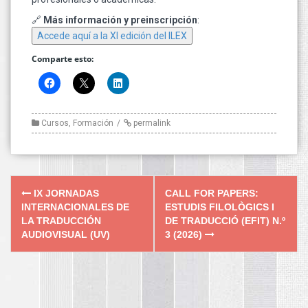
🔗
Más información y preinscripción
:
Accede aquí a la XI edición del ILEX
Comparte esto:
Cursos
,
Formación
permalink
Post
IX JORNADAS
CALL FOR PAPERS:
navigation
INTERNACIONALES DE
ESTUDIS FILOLÒGICS I
LA TRADUCCIÓN
DE TRADUCCIÓ (EFIT) N.º
AUDIOVISUAL (UV)
3 (2026)