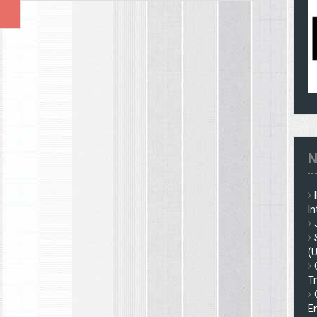
N
In
(
Tr
En