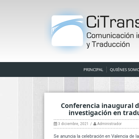
Skip
to
content
PRINCIPAL
QUIÉNES SOM
Conferencia inaugural d
investigación en trad
3 diciembre, 2021
Administrador
Se anuncia la celebración en Valencia de l