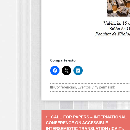
Comparte esto:
Conferencias
,
Eventos
permalink
Post
CALL FOR PAPERS – INTERNATIONAL
navigation
CONFERENCE ON ACCESSIBLE
INTERSEMIOTIC TRANSLATION (ICAIT),