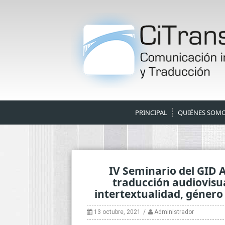
Skip
to
content
PRINCIPAL
QUIÉNES SOM
IV Seminario del GID
traducción audiovisual
intertextualidad, género 
13 octubre, 2021
Administrador