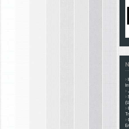
N
In
(
Tr
En