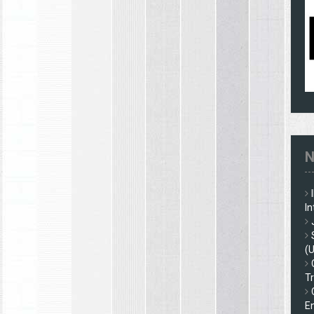
N
In
(
Tr
En