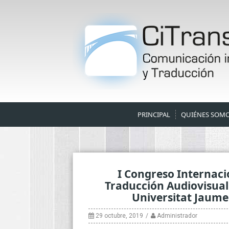
Skip
to
content
PRINCIPAL
QUIÉNES SOM
I Congreso Internacio
Traducción Audiovisual
Universitat Jaume
29 octubre, 2019
Administrador