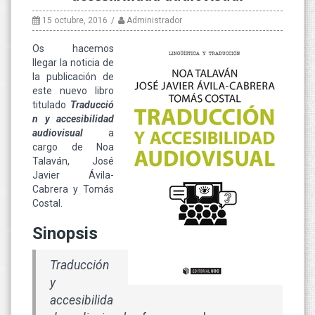
15 octubre, 2016
Administrador
Os hacemos
llegar la noticia de
la publicación de
este nuevo libro
titulado
Traducció
n y accesibilidad
audiovisua
l
a
cargo de Noa
Talaván, José
Javier Ávila-
Cabrera y Tomás
Costal.
Sinopsis
Traducción
y
accesibilida