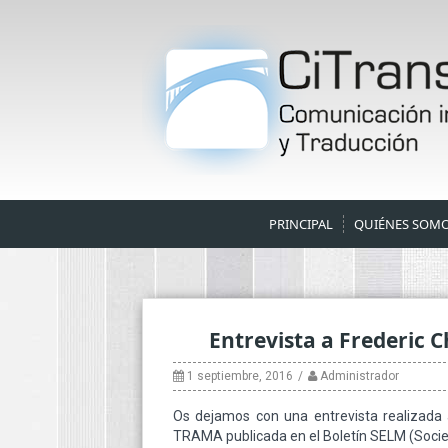
Skip
to
content
PRINCIPAL
QUIÉNES SOM
Entrevista a Frederic 
1 septiembre, 2016
Administrador
Os dejamos con una entrevista realizada 
TRAMA publicada en el Boletín SELM (Soci