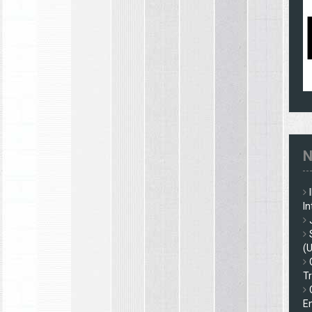
N
In
(
Tr
En