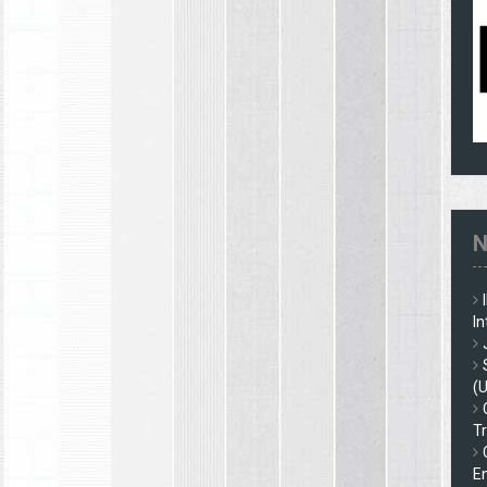
N
In
(
Tr
En