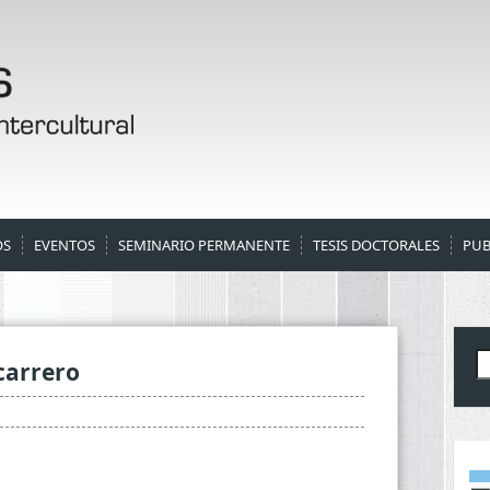
OS
EVENTOS
SEMINARIO PERMANENTE
TESIS DOCTORALES
PUB
B
carrero