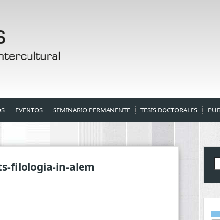
OS
EVENTOS
SEMINARIO PERMANENTE
TESIS DOCTORALES
PUB
B
-filologia-in-alem