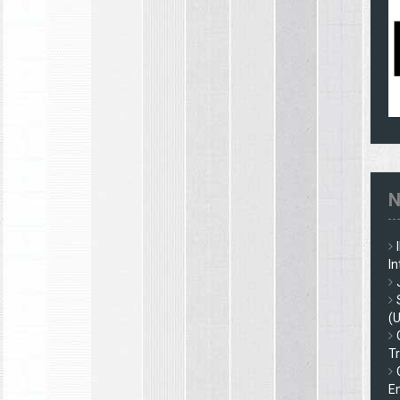
N
In
(
Tr
En