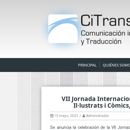
Skip
to
content
PRINCIPAL
QUIÉNES SOM
VII Jornada Internacio
Il·lustrats i Còmic
10 mayo, 2022
Administrador
Se anuncia la celebración de la VII Jornada