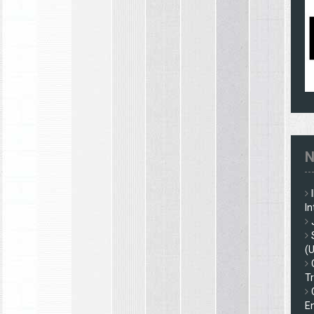
N
In
(
Tr
En